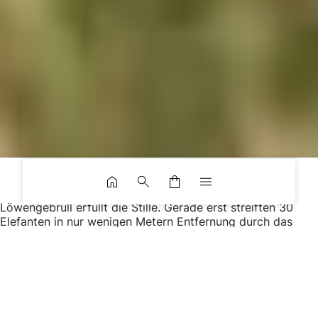
Löwengebrüll erfüllt die Stille. Gerade erst streiften 30
Elefanten in nur wenigen Metern Entfernung durch das
Camp. Im Dachzelt des Landcruisers kuscheln sich Cleo
und Nico in ihre qeedo-Schlafsäcke und lauschen den
Geräuschen der Nacht.
Ein Reisepaar, vier Wochen in Namibia & Botswana, 30
Tage Roadtrip und im Offroad-Fahrzeug übernachten – die