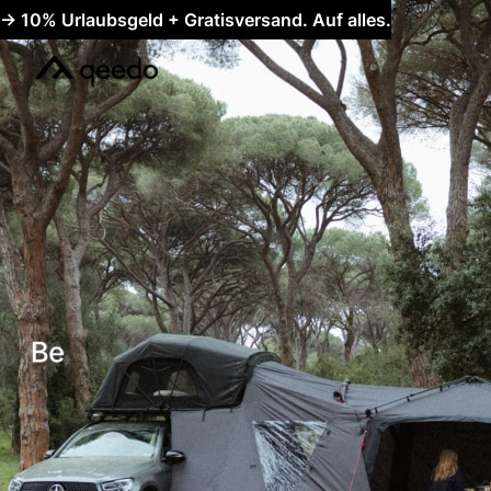
qeedo - Einfach durchdacht 🏕️ Online Shop
-> 10% Urlaubsgeld + Gratisversand. Auf alles.