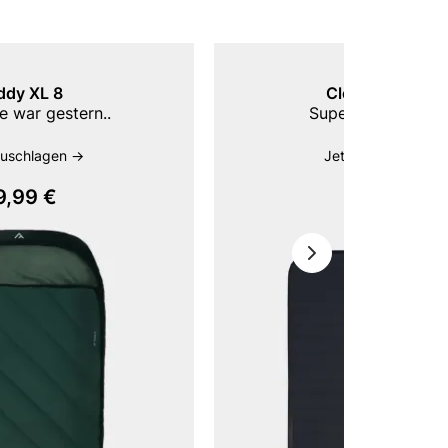
ddy XL 8
Cloudmat Singl
e war gestern..
Superweich schlaf
zuschlagen ->
Jetzt zuschlagen -
9,99 €
99,99 €