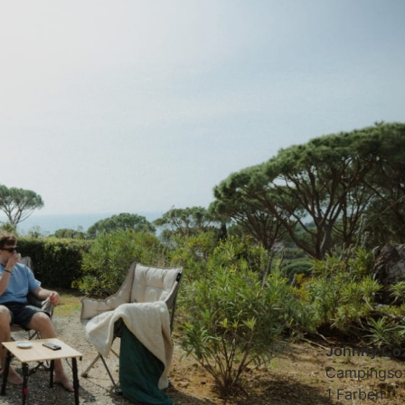
Johnny Co
Campingso
1 Farben