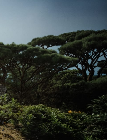
zy
fa