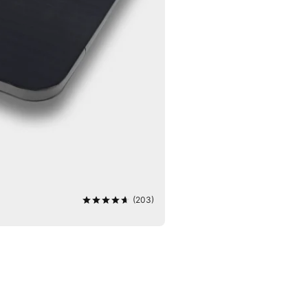
(203)
4,7
von 5