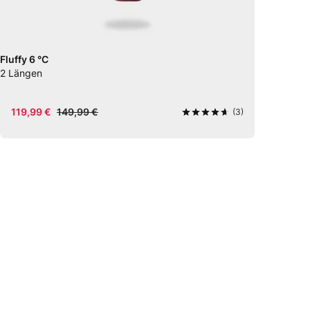
Fluffy 6 °C
2
Längen
119,99 €
149,99 €
(3)
4,7
von 5