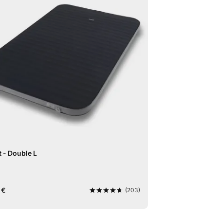
 - Double L
 €
(203)
4,7
von 5