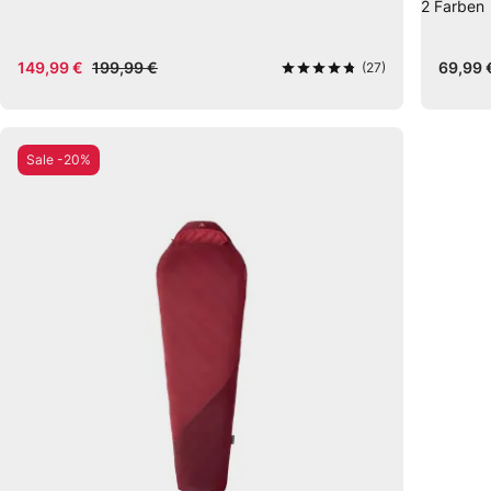
2
Farben
149,99 €
199,99 €
69,99 
(27)
4,8
von 5
Sale -20%