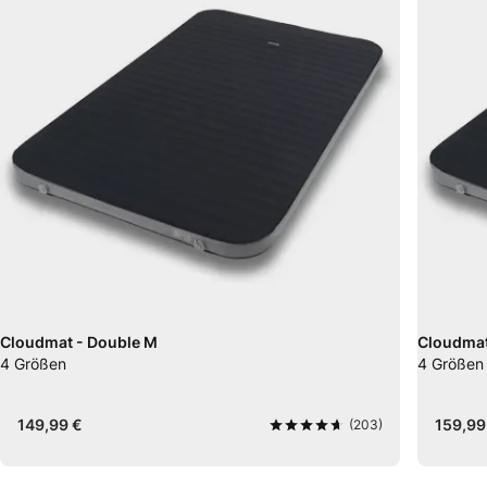
Cloudmat - Double M
Cloudmat
4
Größen
4
Größen
149,99 €
159,99
(203)
4,7
von 5