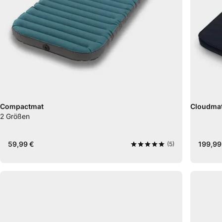
Compactmat
Cloudmat
2
Größen
59,99 €
199,99
(5)
5
von 5