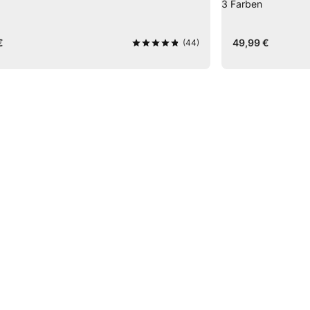
3
Farben
€
49,99 €
(44)
4,8
von 5