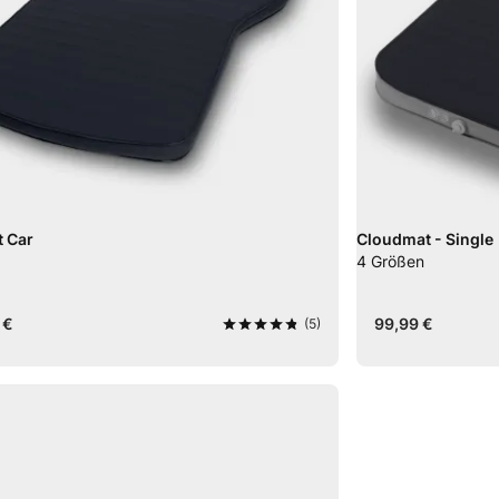
 Car
Cloudmat - Single
4
Größen
 €
99,99 €
(5)
4,8
von 5