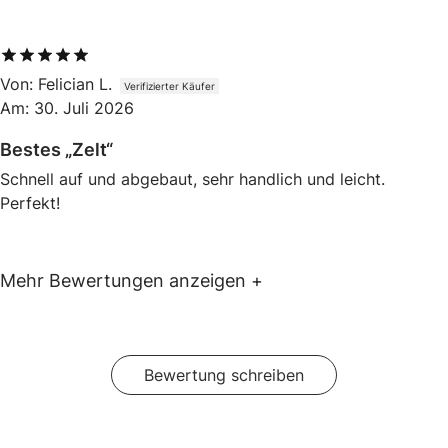
5
von 5
Von
:
Felician L.
Verifizierter Käufer
Am
:
30. Juli 2026
Bestes „Zelt“
Schnell auf und abgebaut, sehr handlich und leicht.
Perfekt!
Mehr Bewertungen anzeigen
+
Bewertung schreiben
Overall rating:
4.8650794 / 5 from 504 reviews.
AI Generated Review Summary
The Quick Palm beach shell is praised for its compact and lightweight design, quick 