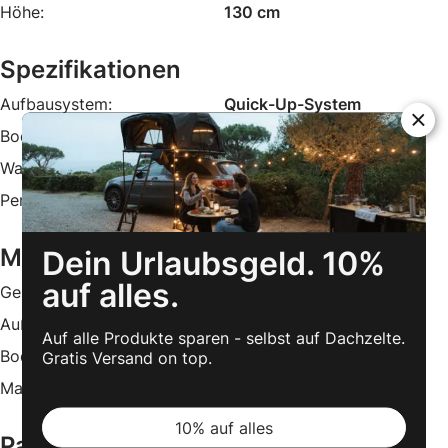
Höhe:
130 cm
Spezifikationen
Aufbausystem:
Quick-Up-System
Boden:
fest eingenäht
Wassersäule (Außenzelt):
400 mm
Personen:
2
Material
Dein Urlaubsgeld. 10%
auf alles.
Gestänge:
Fiberglas
Außenzelt:
Polyester
Auf alle Produkte sparen - selbst auf Dachzelte.
Boden:
Polyethylen
Gratis Versand on top.
Materialstärke:
66 D
10% auf alles
Packmaß