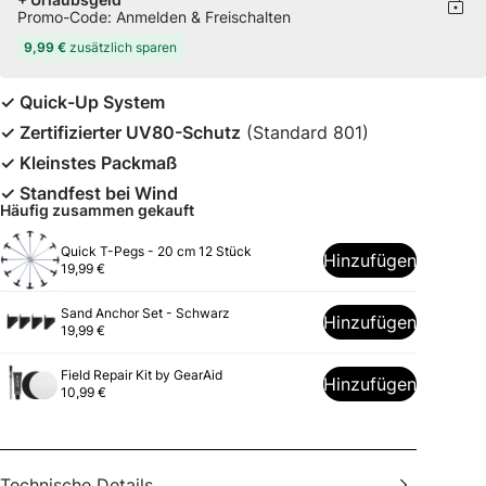
Promo-Code: Anmelden & Freischalten
9,99 €
zusätzlich sparen
✓ Quick-Up System
✓ Zertifizierter UV80-Schutz
(Standard 801)
✓ Kleinstes Packmaß
✓ Standfest bei Wind
Häufig zusammen gekauft
Quick T-Pegs - 20 cm 12 Stück
Hinzufügen
19,99 €
Sand Anchor Set - Schwarz
Hinzufügen
19,99 €
Field Repair Kit by GearAid
Hinzufügen
10,99 €
Technische Details