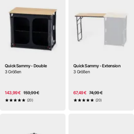
Quick Sammy - Double
Quick Sammy - Extension
3
Größen
3
Größen
143,99 €
159,99 €
67,49 €
74,99 €
(20)
(20)
5
von 5
5
von 5