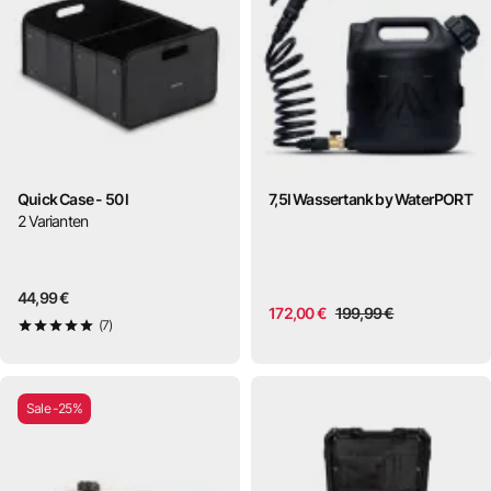
Quick Case - 50 l
7,5l Wassertank by WaterPORT
2
Varianten
44,99 €
172,00 €
199,99 €
(7)
5
von 5
Sale -25%