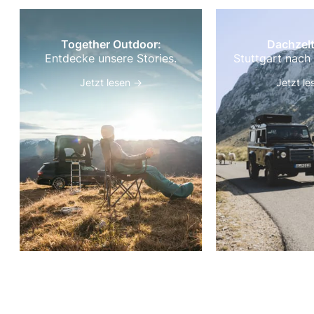
Together Outdoor:
Dachzelt
Entdecke unsere Stories.
Stuttgart nach
Jetzt lesen →
Jetzt l