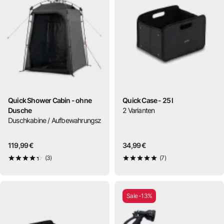
Quick Shower Cabin - ohne
Quick Case - 25 l
Dusche
2
Varianten
Duschkabine / Aufbewahrungszelt
119,99 €
34,99 €
(3)
(7)
4,3
von 5
5
von 5
Sale -13%