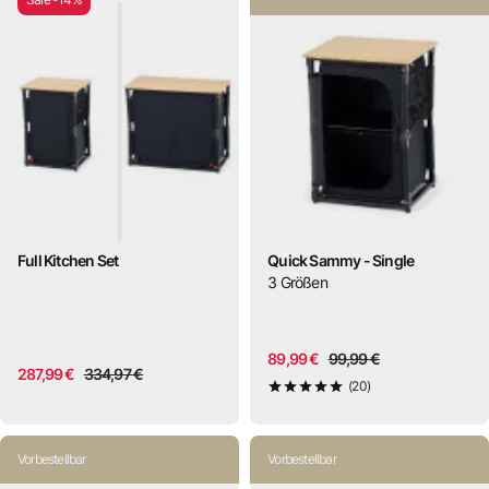
Full Kitchen Set
Quick Sammy - Single
3
Größen
89,99 €
99,99 €
287,99 €
334,97 €
(20)
5
von 5
Vorbestellbar
Vorbestellbar