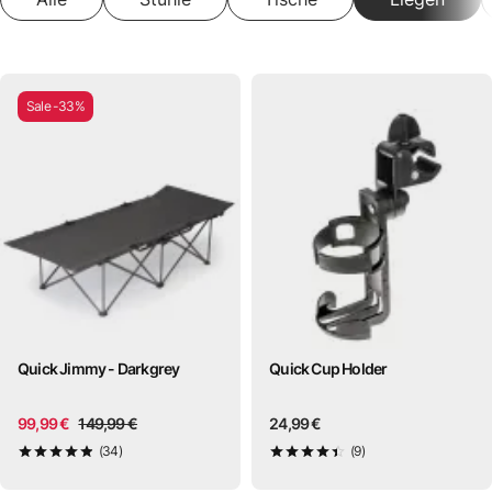
Sale -33%
Quick Jimmy - Darkgrey
Quick Cup Holder
99,99 €
149,99 €
24,99 €
(34)
(9)
4,9
von 5
4,4
von 5