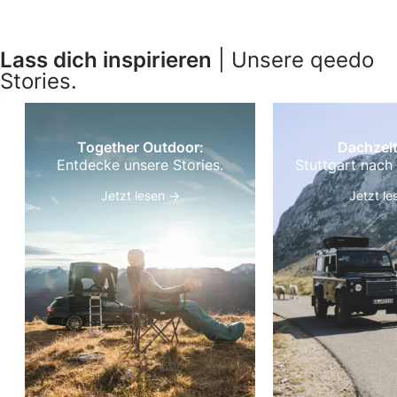
Lass dich inspirieren
| Unsere qeedo
Stories.
Together Outdoor:
Dachzelt
Entdecke unsere Stories.
Stuttgart nach
Jetzt lesen →
Jetzt l