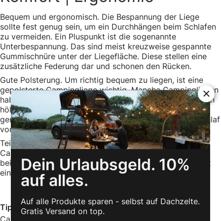
Bequem und ergonomisch. Die Bespannung der Liege
sollte fest genug sein, um ein Durchhängen beim Schlafen
zu vermeiden. Ein Pluspunkt ist die sogenannte
Unterbespannung. Das sind meist kreuzweise gespannte
Gummischnüre unter der Liegefläche. Diese stellen eine
zusätzliche Federung dar und schonen den Rücken.
Gute Polsterung. Um richtig bequem zu liegen, ist eine
gepolsterte Campingliege wichtig. Manche Campingliegen
haben spezielle Polster eingearbeitet, die an den Rändern
höher sind. Diese Modelle werden auch Karpfenliegen
genannt und verhindern, dass du in einem unruhigen Schlaf
von der Liege fällst.
Teilweise sind auch Kissen eingearbeitet. Bei qeedo-
Campingliegen kannst du die integrierte Kissentasche
Dein Urlaubsgeld. 10%
beispielsweise mit einer Jacke oder einem Pullover ganz
einfach zum Kissen umfunktionieren.
auf alles.
Auf alle Produkte sparen - selbst auf Dachzelte.
Tipp:
Für eine zusätzliche Polsterung eignet sich eine
Gratis Versand on top.
Campingmatte oder Isomatte auf der Campingliege. Ein