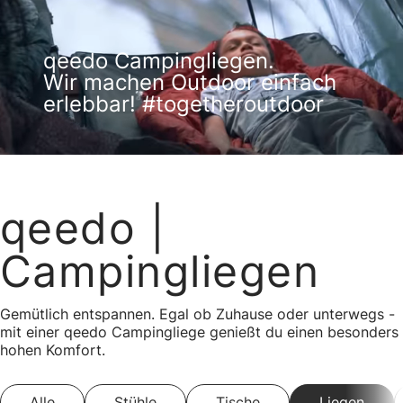
qeedo Campingliegen.
Wir machen Outdoor einfach
erlebbar! #togetheroutdoor
qeedo
|
Campingliegen
Gemütlich entspannen. Egal ob Zuhause oder unterwegs -
mit einer qeedo Campingliege genießt du einen besonders
hohen Komfort.
Alle
Stühle
Tische
Liegen