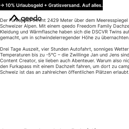
Bei -5 °C unterwegs im 
Eine Winternacht im Dachzelt
-> 10% Urlaubsgeld + Gratisversand. Auf alles.
Der Furkapass thront 2429 Meter über dem Meeresspiegel 
Schweizer Alpen. Mit einem qeedo Freedom Family Dachzel
Kleidung und Wärmflasche haben sich die DSCVR Twins au
gemacht, um in schwindelerregender Höhe zu übernachten
Drei Tage Auszeit, vier Stunden Autofahrt, sonniges Wetter
Temperaturen bis zu -5°C – die Zwillinge Jan und Jens sind
Content Creator, sie lieben auch Abenteuer. Warum also nic
den Furkapass mit einem Dachzelt fahren, um dort zu camp
Schweiz ist das an zahlreichen öffentlichen Plätzen erlaubt