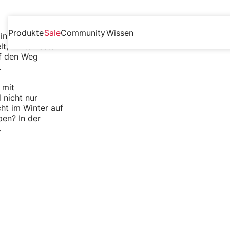
Dachzelt
Produkte
Sale
Community
Wissen
in den
t, winterfester
f den Weg
.
 mit
 nicht nur
ht im Winter auf
en? In der
.