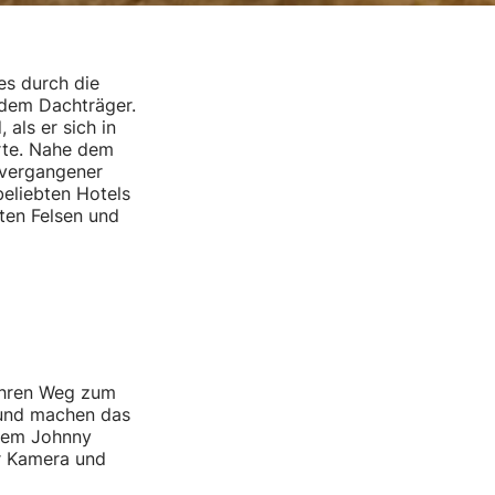
es durch die
 dem Dachträger.
als er sich in
erte. Nahe dem
 vergangener
beliebten Hotels
ten Felsen und
ihren Weg zum
f und machen das
inem Johnny
r Kamera und