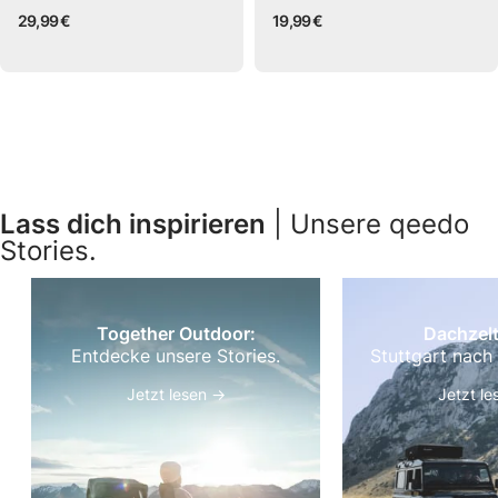
29,99 €
19,99 €
Lass dich inspirieren
| Unsere qeedo
Stories.
Together Outdoor:
Dachzelt
Entdecke unsere Stories.
Stuttgart nach
Jetzt lesen →
Jetzt l