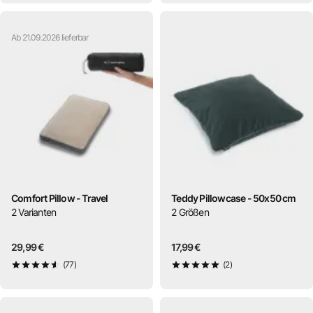
Ab 21.09.2026 lieferbar
Comfort Pillow - Travel
Teddy Pillowcase - 50x50 cm
2
Varianten
2
Größen
29,99 €
17,99 €
(77)
(2)
4,6
von 5
5
von 5