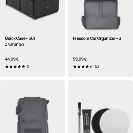
Quick Case - 50 l
Freedom Car Organizer - S
2
Varianten
44,99 €
59,99 €
(7)
(2)
5
von 5
4,5
von 5