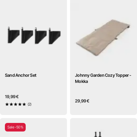
Sand Anchor Set
Johnny Garden Cozy Topper -
Mokka
19,99 €
29,99 €
(2)
5
von 5
Sale -50%