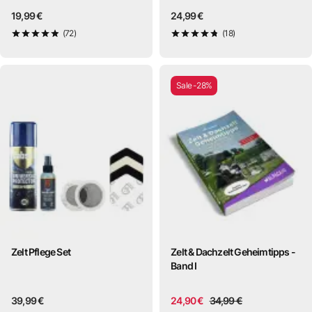
19,99 €
24,99 €
(72)
(18)
4,9
von 5
4,8
von 5
Sale -28%
Zelt Pflege Set
Zelt & Dachzelt Geheimtipps -
Band I
39,99 €
24,90 €
34,99 €