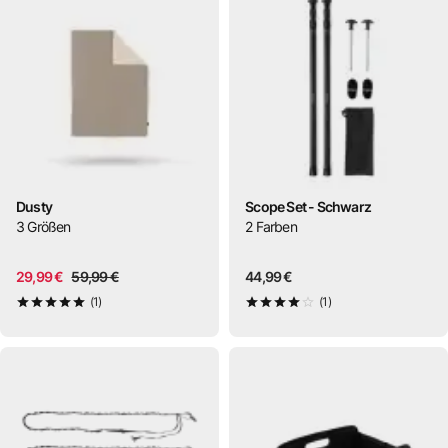
Dusty
Scope Set - Schwarz
3
Größen
2
Farben
29,99 €
59,99 €
44,99 €
(1)
(1)
5
von 5
4
von 5