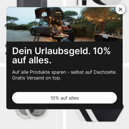
Freedom Car Organizer - M
Field Repair Kit by GearAid
139,99 €
10,99 €
Dein Urlaubsgeld. 10%
(6)
(4)
5
von 5
4,3
von 5
auf alles.
Auf alle Produkte sparen - selbst auf Dachzelte.
Gratis Versand on top.
10% auf alles