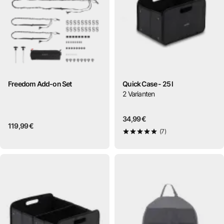
Freedom Add-on Set
Quick Case - 25 l
2
Varianten
34,99 €
119,99 €
(7)
5
von 5