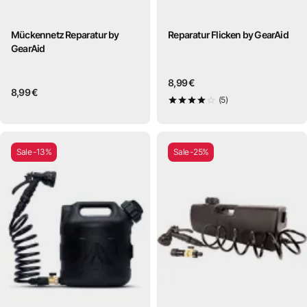
Mückennetz Reparatur by
Reparatur Flicken by GearAid
GearAid
8,99 €
8,99 €
(5)
4
von 5
Sale -13%
Sale -25%