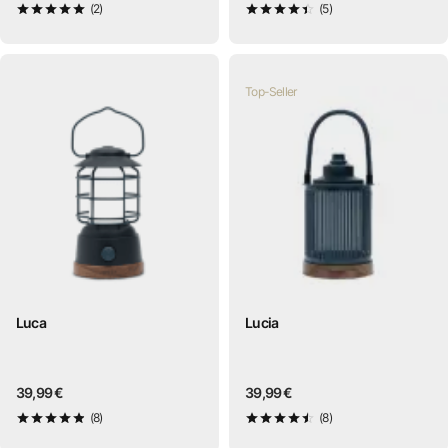
(2)
(5)
5
von 5
4,4
von 5
Top-Seller
Luca
Lucia
39,99 €
39,99 €
(8)
(8)
4,9
von 5
4,5
von 5